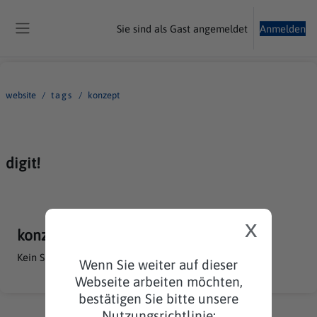
Zum Hauptinhalt
Sie sind als Gast angemeldet
Anmelden
Website-Übersicht
website
tags
konzept
digit!
x
konzept
Kein Suchergebnis für 'Konzept'
Wenn Sie weiter auf dieser
Webseite arbeiten möchten,
bestätigen Sie bitte unsere
Nutzungsrichtlinie: