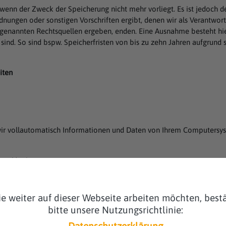
wenn der Zweck der Speicherung nicht mehr vorliegt. Es ist jedoch d
nungen oder sonstigen Vorschriften ergibt, denen wir als Verantwort
r genannten Rechtsquellen ergeben, enden. Eine Ausnahme besteht hie
h sind. So sind bspw. Speicherfristen von bis zu zehn Jahren aufgrund
iten
ir vollautomatisch Informationen und Daten von Ihrem Computersyst
te Version
e weiter auf dieser Webseite arbeiten möchten, bestä
bitte unsere Nutzungsrichtlinie: