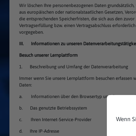
Wir löschen Ihre personenbezogenen Daten grundsätzlich, 
aus europäischen oder nationalstaatlichen Gesetzen, Verord
die entsprechenden Speicherfristen, die sich aus den zuvo
Vertragserfüllung bzw. einen Vertragsabschluss erforderlic
vorgegeben.
III. Informationen zu unseren Datenverarbeitungstätigke
Besuch unserer Lernplattform
1. Beschreibung und Umfang der Datenverarbeitung
Immer wenn Sie unsere Lernplattform besuchen erfassen w
Daten:
a. Informationen über den Browsertyp und die verwende
b. Das genutzte Betriebssystem
Wenn Si
c. Ihren Internet-Service-Provider
d. Ihre IP-Adresse