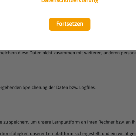
Datenschutzerklärung
gelangen
Fortsetzen
ttform aufgerufen werden
 speichern diese Daten nicht zusammen mit weiteren, anderen perso
übergehenden Speicherung der Daten bzw. Logfiles.
esse zu speichern, um unsere Lernplattform an Ihren Rechner bzw. an I
ktionsfähigkeit unserer Lernplattform sichergestellt und ein wichtiger