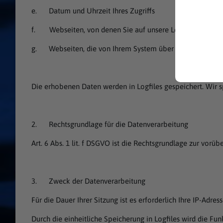
e. Datum und Uhrzeit Ihres Zugriffs
f. Webseiten, von denen Sie auf unsere Lernplattform 
g. Webseiten, die von Ihrem System über unsere Lernpla
Die erhobenen Daten werden in Logfiles gespeichert. Wir
2. Rechtsgrundlage für die Datenverarbeitung
Art. 6 Abs. 1 lit. f DSGVO ist die Rechtsgrundlage zur vor
3. Zweck der Datenverarbeitung
Für die Dauer Ihrer Sitzung ist es erforderlich Ihre IP-Adr
Durch die einheitliche Speicherung in Logfiles wird die Fun