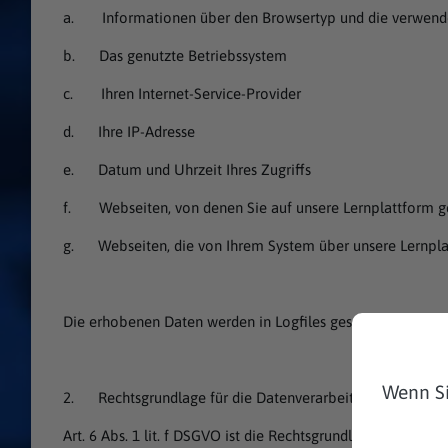
a. Informationen über den Browsertyp und die verwende
b. Das genutzte Betriebssystem
c. Ihren Internet-Service-Provider
d. Ihre IP-Adresse
e. Datum und Uhrzeit Ihres Zugriffs
f. Webseiten, von denen Sie auf unsere Lernplattform 
g. Webseiten, die von Ihrem System über unsere Lernpla
Die erhobenen Daten werden in Logfiles gespeichert. Wir
Wenn Si
2. Rechtsgrundlage für die Datenverarbeitung
Art. 6 Abs. 1 lit. f DSGVO ist die Rechtsgrundlage zur vor