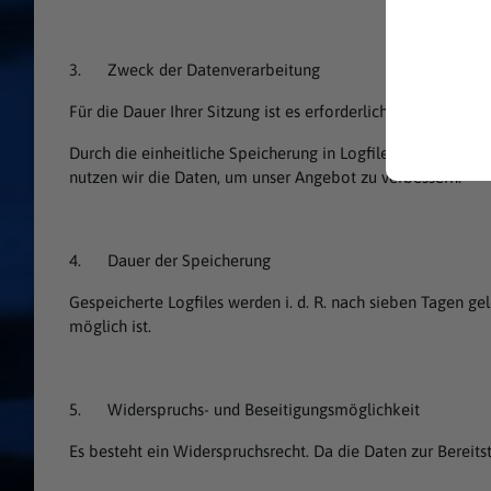
3. Zweck der Datenverarbeitung
Für die Dauer Ihrer Sitzung ist es erforderlich Ihre IP-Adr
Durch die einheitliche Speicherung in Logfiles wird die Fun
nutzen wir die Daten, um unser Angebot zu verbessern.
4. Dauer der Speicherung
Gespeicherte Logfiles werden i. d. R. nach sieben Tagen ge
möglich ist.
5. Widerspruchs- und Beseitigungsmöglichkeit
Es besteht ein Widerspruchsrecht. Da die Daten zur Bereits