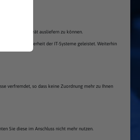
hr mobiles Endgerät ausliefern zu können.
 Beitrag zur Sicherheit der IT-Systeme geleistet. Weiterhin
dresse verfremdet, so dass keine Zuordnung mehr zu Ihnen
nten Sie diese im Anschluss nicht mehr nutzen.