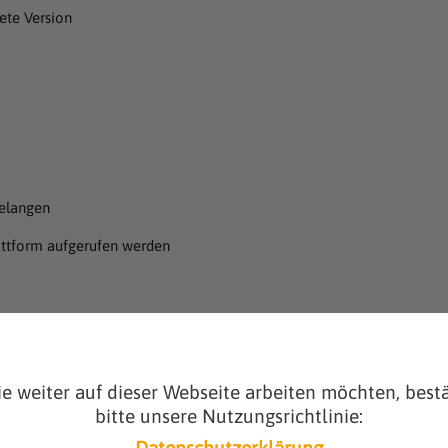
te Version
gelangen
ttform aufgerufen werden
 speichern diese Daten nicht zusammen mit weiteren, anderen perso
e weiter auf dieser Webseite arbeiten möchten, bestä
bitte unsere Nutzungsrichtlinie:
übergehenden Speicherung der Daten bzw. Logfiles.