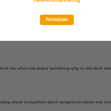
Datenschutzerklärung
Fortsetzen
esse zu speichern, um unsere Lernplattform an Ihren Rechner bzw. an I
ktionsfähigkeit unserer Lernplattform sichergestellt und ein wichtiger
löscht. Nur sofern eine längere Speicherung nötig ist, wird die IP-A
tellung unserer Lernplattform jedoch zwingend erforderlich sind, kön