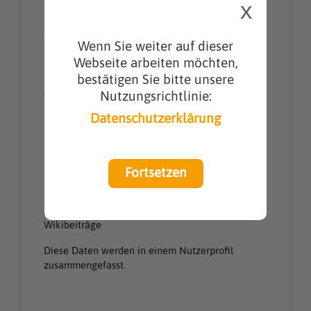
folgende personenbezogenen Daten von Ihnen
x
erhoben:
a. Anrede
Wenn Sie weiter auf dieser
Webseite arbeiten möchten,
b. Ihr Vorname
bestätigen Sie bitte unsere
c. Ihr Name
Nutzungsrichtlinie:
Datenschutzerklärung
d. Ihre Anschrift
e. Ihre E-Mail-Adresse
f. Kursauswertung (z. B. Zugriffszeit,
Fortsetzen
Sitzungsdauer, Testergebnisse)
g. Ihre Forenbeiträge, Ihre Chatbeiträge, Ihre
Wikibeiträge
Diese Daten werden in einem Nutzerprofil
zusammengefasst.