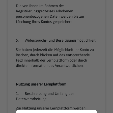
Die von Ihnen im Rahmen des
Registrierungsprozesses erhobenen
personenbezogenen Daten werden bis zur
Löschung Ihres Kontos gespeichert.
5. Widerspruchs- und Beseitigungsmöglichkeit
Sie haben jederzeit die Möglichkeit Ihr Konto zu
löschen, durch klicken auf das entsprechende
Feld innerhalb der Lernplattform oder durch
direkte Information des Verantwortlichen.
Nutzung unserer Lernplattform
1. Beschreibung und Umfang der
Datenverarbeitung
Zur Nutzung unserer Lernplattform werden