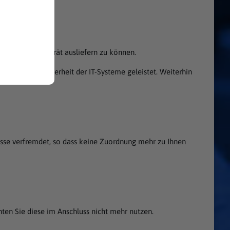
hr mobiles Endgerät ausliefern zu können.
 Beitrag zur Sicherheit der IT-Systeme geleistet. Weiterhin
dresse verfremdet, so dass keine Zuordnung mehr zu Ihnen
nten Sie diese im Anschluss nicht mehr nutzen.