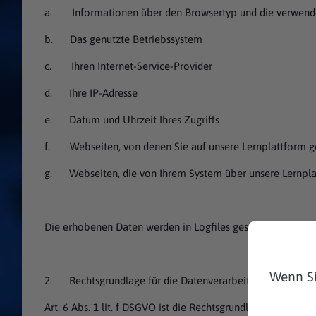
a. Informationen über den Browsertyp und die verwende
b. Das genutzte Betriebssystem
c. Ihren Internet-Service-Provider
d. Ihre IP-Adresse
e. Datum und Uhrzeit Ihres Zugriffs
f. Webseiten, von denen Sie auf unsere Lernplattform 
g. Webseiten, die von Ihrem System über unsere Lernpla
Die erhobenen Daten werden in Logfiles gespeichert. Wir
Wenn Si
2. Rechtsgrundlage für die Datenverarbeitung
Art. 6 Abs. 1 lit. f DSGVO ist die Rechtsgrundlage zur vor