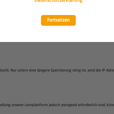
Datenschutzerklärung
Fortsetzen
esse zu speichern, um unsere Lernplattform an Ihren Rechner bzw. an I
ktionsfähigkeit unserer Lernplattform sichergestellt und ein wichtiger
löscht. Nur sofern eine längere Speicherung nötig ist, wird die IP-A
tellung unserer Lernplattform jedoch zwingend erforderlich sind, kön