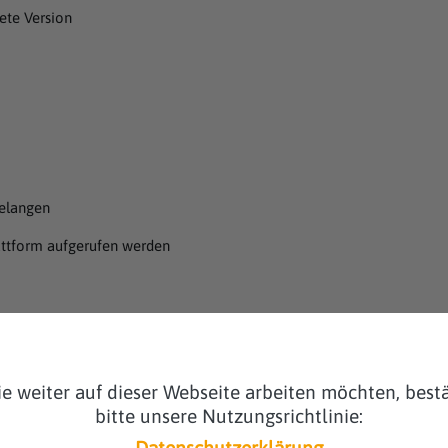
te Version
gelangen
ttform aufgerufen werden
 speichern diese Daten nicht zusammen mit weiteren, anderen perso
e weiter auf dieser Webseite arbeiten möchten, bestä
bitte unsere Nutzungsrichtlinie:
übergehenden Speicherung der Daten bzw. Logfiles.