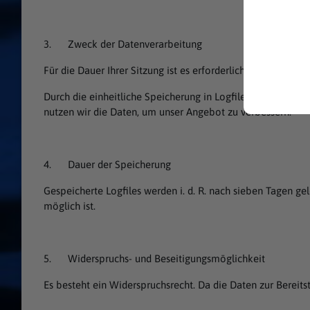
3. Zweck der Datenverarbeitung
Für die Dauer Ihrer Sitzung ist es erforderlich Ihre IP-Adr
Durch die einheitliche Speicherung in Logfiles wird die Fun
nutzen wir die Daten, um unser Angebot zu verbessern.
4. Dauer der Speicherung
Gespeicherte Logfiles werden i. d. R. nach sieben Tagen ge
möglich ist.
5. Widerspruchs- und Beseitigungsmöglichkeit
Es besteht ein Widerspruchsrecht. Da die Daten zur Bereits